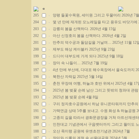
205
양평 들꽃수목원, 세미원 그리고 두물머리 2026년 7월
204
몇 년 만에 재개된 모노레일을 타고 용유도 바닷가에 20
203
강릉의 봄을 산책하다. 2026년 4월 15일
202
아산 신정호의 봄을 산책하다. 2026년 4월 2일
201
만추의 덕수궁과 돌담길을 거닐며.... 2025년 11월 12
200
제부도 해상 케이블카 2025년 9월 23일
199
드디어 대부도에 가게 되다 2025년 9월 18일
198
장마 속 나들이.... 2025년 7월 19일
197
4년 만에 부산에, 다대포 해수욕장에서 을숙도까지 202
196
북한산 자락길 2025년 5월 14일
195
춘천 무장애 여행, 하늘과 호반 위에서 2025년 4월 17
194
2025년 봄 벚꽃 순례 남산 그리고 뜻밖의 청와대 관람 
193
2025년 봄 밪꽂 순례 4월 8일
192
구리 정자호수공원에서 하남 유니온타워까지 만추의 라이
191
가택연금 상태 5주를 보내고. 수원 화성 & 하늘공원 20
190
고종의 길을 따라서 광화문광장을 거쳐 아트선재센터까지
189
인천대교 기념관에서 구읍뱃터까지 그리고 월미도 노을 2
188
오산 죽미령 공원에 유엔초전기념관 2024년 7월
187
장미와 신록의 계절 속 서울대공원 2024년 5월...